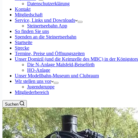
Datenschutzerklärung
Kontakt
Mitgliedschaft
Service, Links und Downloads
Steinertseebahn App
So finden Sie uns
Spenden an die Steinertseebahn
Startseite
Strecke
Termine, Preise und Öffnungszeiten
Unser Domizil (und die Keimzelle des MBC) in der Königstor
Die N-Anlage Malsfeld-Beiseförth
HO-Anlage
Unser Modellbahn-Museum und Clubraum
Wir stellen uns vor
Jugendgruppe
Mitgliederbereich
Suchen