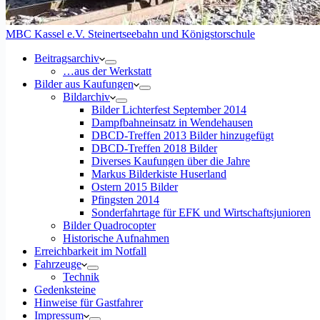
MBC Kassel e.V. Steinertseebahn und Königstorschule
Beitragsarchiv
…aus der Werkstatt
Bilder aus Kaufungen
Bildarchiv
Bilder Lichterfest September 2014
Dampfbahneinsatz in Wendehausen
DBCD-Treffen 2013 Bilder hinzugefügt
DBCD-Treffen 2018 Bilder
Diverses Kaufungen über die Jahre
Markus Bilderkiste Huserland
Ostern 2015 Bilder
Pfingsten 2014
Sonderfahrtage für EFK und Wirtschaftsjunioren
Bilder Quadrocopter
Historische Aufnahmen
Erreichbarkeit im Notfall
Fahrzeuge
Technik
Gedenksteine
Hinweise für Gastfahrer
Impressum