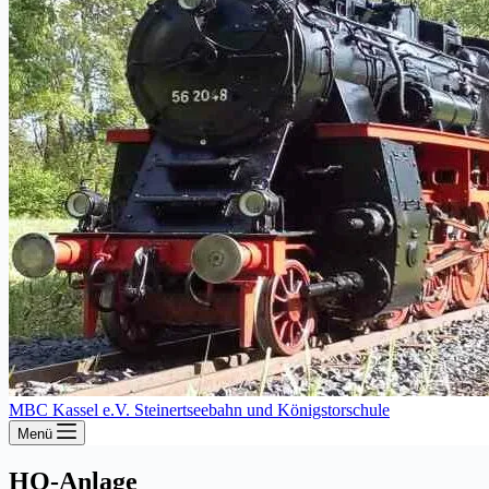
MBC Kassel e.V. Steinertseebahn und Königstorschule
Menü
HO-Anlage