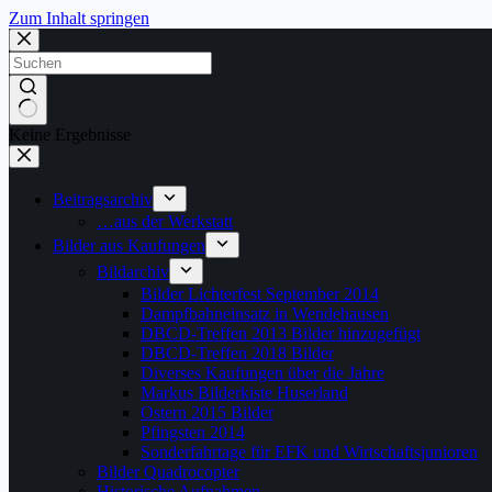
Zum Inhalt springen
Keine Ergebnisse
Beitragsarchiv
…aus der Werkstatt
Bilder aus Kaufungen
Bildarchiv
Bilder Lichterfest September 2014
Dampfbahneinsatz in Wendehausen
DBCD-Treffen 2013 Bilder hinzugefügt
DBCD-Treffen 2018 Bilder
Diverses Kaufungen über die Jahre
Markus Bilderkiste Huserland
Ostern 2015 Bilder
Pfingsten 2014
Sonderfahrtage für EFK und Wirtschaftsjunioren
Bilder Quadrocopter
Historische Aufnahmen