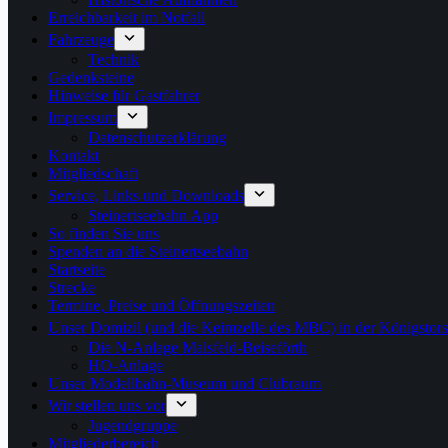
Erreichbarkeit im Notfall
Fahrzeuge
Technik
Gedenksteine
Hinweise für Gastfahrer
Impressum
Datenschutzerklärung
Kontakt
Mitgliedschaft
Service, Links und Downloads
Steinertseebahn App
So finden Sie uns
Spenden an die Steinertseebahn
Startseite
Strecke
Termine, Preise und Öffnungszeiten
Unser Domizil (und die Keimzelle des MBC) in der Königstor
Die N-Anlage Malsfeld-Beiseförth
HO-Anlage
Unser Modellbahn-Museum und Clubraum
Wir stellen uns vor
Jugendgruppe
Mitgliederbereich