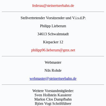
federau@steinertseebahn.de
Stellvertretender Vorsitzender und V.i.s.d.P:
Philipp Lieberum
34613 Schwalmstadt
Kiepacker 12
philipp96.lieberum@gmx.net
Webmaster
Nils Rohde
webmaster@steinertseebahn.de
Weitere Vorstandmitglieder:
Sven Hollstein Kassierer
Marlon Clos Dampfbahn
Björn Vogt Schriftführer