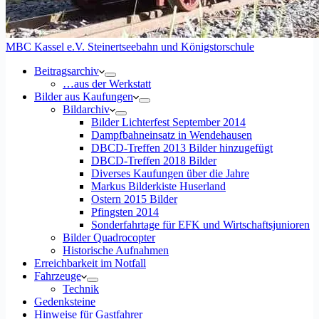
MBC Kassel e.V. Steinertseebahn und Königstorschule
Beitragsarchiv
…aus der Werkstatt
Bilder aus Kaufungen
Bildarchiv
Bilder Lichterfest September 2014
Dampfbahneinsatz in Wendehausen
DBCD-Treffen 2013 Bilder hinzugefügt
DBCD-Treffen 2018 Bilder
Diverses Kaufungen über die Jahre
Markus Bilderkiste Huserland
Ostern 2015 Bilder
Pfingsten 2014
Sonderfahrtage für EFK und Wirtschaftsjunioren
Bilder Quadrocopter
Historische Aufnahmen
Erreichbarkeit im Notfall
Fahrzeuge
Technik
Gedenksteine
Hinweise für Gastfahrer