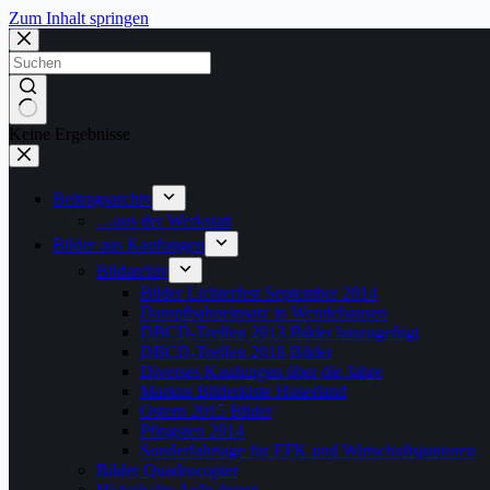
Zum Inhalt springen
Keine Ergebnisse
Beitragsarchiv
…aus der Werkstatt
Bilder aus Kaufungen
Bildarchiv
Bilder Lichterfest September 2014
Dampfbahneinsatz in Wendehausen
DBCD-Treffen 2013 Bilder hinzugefügt
DBCD-Treffen 2018 Bilder
Diverses Kaufungen über die Jahre
Markus Bilderkiste Huserland
Ostern 2015 Bilder
Pfingsten 2014
Sonderfahrtage für EFK und Wirtschaftsjunioren
Bilder Quadrocopter
Historische Aufnahmen