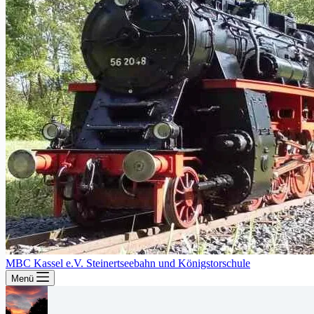
MBC Kassel e.V. Steinertseebahn und Königstorschule
Menü