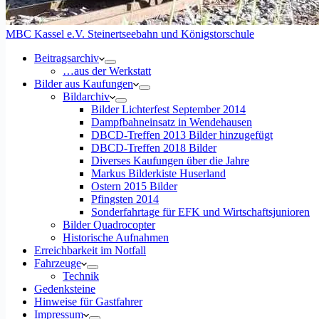
MBC Kassel e.V. Steinertseebahn und Königstorschule
Beitragsarchiv
…aus der Werkstatt
Bilder aus Kaufungen
Bildarchiv
Bilder Lichterfest September 2014
Dampfbahneinsatz in Wendehausen
DBCD-Treffen 2013 Bilder hinzugefügt
DBCD-Treffen 2018 Bilder
Diverses Kaufungen über die Jahre
Markus Bilderkiste Huserland
Ostern 2015 Bilder
Pfingsten 2014
Sonderfahrtage für EFK und Wirtschaftsjunioren
Bilder Quadrocopter
Historische Aufnahmen
Erreichbarkeit im Notfall
Fahrzeuge
Technik
Gedenksteine
Hinweise für Gastfahrer
Impressum