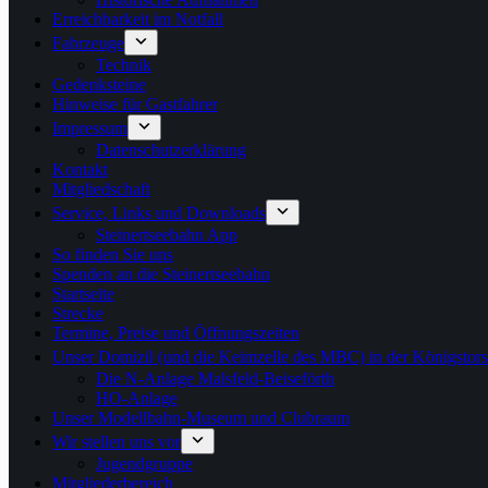
Erreichbarkeit im Notfall
Fahrzeuge
Technik
Gedenksteine
Hinweise für Gastfahrer
Impressum
Datenschutzerklärung
Kontakt
Mitgliedschaft
Service, Links und Downloads
Steinertseebahn App
So finden Sie uns
Spenden an die Steinertseebahn
Startseite
Strecke
Termine, Preise und Öffnungszeiten
Unser Domizil (und die Keimzelle des MBC) in der Königstor
Die N-Anlage Malsfeld-Beiseförth
HO-Anlage
Unser Modellbahn-Museum und Clubraum
Wir stellen uns vor
Jugendgruppe
Mitgliederbereich