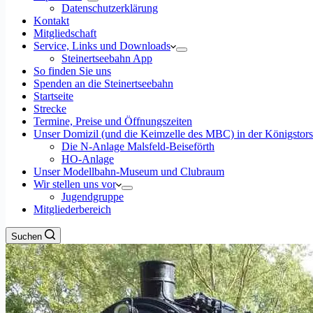
Datenschutzerklärung
Kontakt
Mitgliedschaft
Service, Links und Downloads
Steinertseebahn App
So finden Sie uns
Spenden an die Steinertseebahn
Startseite
Strecke
Termine, Preise und Öffnungszeiten
Unser Domizil (und die Keimzelle des MBC) in der Königstor
Die N-Anlage Malsfeld-Beiseförth
HO-Anlage
Unser Modellbahn-Museum und Clubraum
Wir stellen uns vor
Jugendgruppe
Mitgliederbereich
Suchen