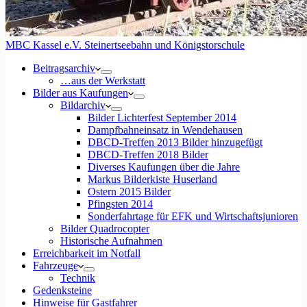
MBC Kassel e.V. Steinertseebahn und Königstorschule
Beitragsarchiv
…aus der Werkstatt
Bilder aus Kaufungen
Bildarchiv
Bilder Lichterfest September 2014
Dampfbahneinsatz in Wendehausen
DBCD-Treffen 2013 Bilder hinzugefügt
DBCD-Treffen 2018 Bilder
Diverses Kaufungen über die Jahre
Markus Bilderkiste Huserland
Ostern 2015 Bilder
Pfingsten 2014
Sonderfahrtage für EFK und Wirtschaftsjunioren
Bilder Quadrocopter
Historische Aufnahmen
Erreichbarkeit im Notfall
Fahrzeuge
Technik
Gedenksteine
Hinweise für Gastfahrer