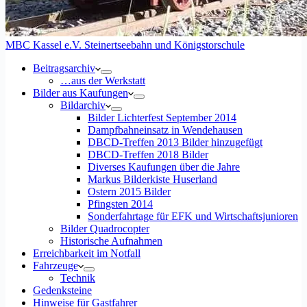
MBC Kassel e.V. Steinertseebahn und Königstorschule
Beitragsarchiv
…aus der Werkstatt
Bilder aus Kaufungen
Bildarchiv
Bilder Lichterfest September 2014
Dampfbahneinsatz in Wendehausen
DBCD-Treffen 2013 Bilder hinzugefügt
DBCD-Treffen 2018 Bilder
Diverses Kaufungen über die Jahre
Markus Bilderkiste Huserland
Ostern 2015 Bilder
Pfingsten 2014
Sonderfahrtage für EFK und Wirtschaftsjunioren
Bilder Quadrocopter
Historische Aufnahmen
Erreichbarkeit im Notfall
Fahrzeuge
Technik
Gedenksteine
Hinweise für Gastfahrer