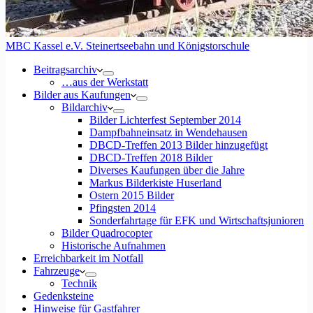
MBC Kassel e.V. Steinertseebahn und Königstorschule
Beitragsarchiv
…aus der Werkstatt
Bilder aus Kaufungen
Bildarchiv
Bilder Lichterfest September 2014
Dampfbahneinsatz in Wendehausen
DBCD-Treffen 2013 Bilder hinzugefügt
DBCD-Treffen 2018 Bilder
Diverses Kaufungen über die Jahre
Markus Bilderkiste Huserland
Ostern 2015 Bilder
Pfingsten 2014
Sonderfahrtage für EFK und Wirtschaftsjunioren
Bilder Quadrocopter
Historische Aufnahmen
Erreichbarkeit im Notfall
Fahrzeuge
Technik
Gedenksteine
Hinweise für Gastfahrer