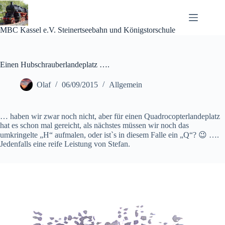
Zum
Inhalt
springen
MBC Kassel e.V. Steinertseebahn und Königstorschule
Einen Hubschrauberlandeplatz ….
Olaf
06/09/2015
Allgemein
… haben wir zwar noch nicht, aber für einen Quadrocopterlandeplatz
hat es schon mal gereicht, als nächstes müssen wir noch das
umkringelte „H“ aufmalen, oder ist`s in diesem Falle ein „Q“? 😉 ….
Jedenfalls eine reife Leistung von Stefan.