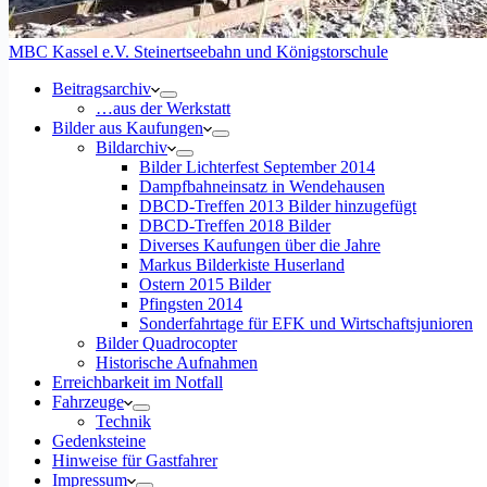
MBC Kassel e.V. Steinertseebahn und Königstorschule
Beitragsarchiv
…aus der Werkstatt
Bilder aus Kaufungen
Bildarchiv
Bilder Lichterfest September 2014
Dampfbahneinsatz in Wendehausen
DBCD-Treffen 2013 Bilder hinzugefügt
DBCD-Treffen 2018 Bilder
Diverses Kaufungen über die Jahre
Markus Bilderkiste Huserland
Ostern 2015 Bilder
Pfingsten 2014
Sonderfahrtage für EFK und Wirtschaftsjunioren
Bilder Quadrocopter
Historische Aufnahmen
Erreichbarkeit im Notfall
Fahrzeuge
Technik
Gedenksteine
Hinweise für Gastfahrer
Impressum