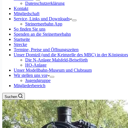
Datenschutzerklärung
Kontakt
Mitgliedschaft
Service, Links und Downloads
Steinertseebahn App
So finden Sie uns
Spenden an die Steinertseebahn
Startseite
Strecke
Termine, Preise und Öffnungszeiten
Unser Domizil (und die Keimzelle des MBC) in der Königstor
Die N-Anlage Malsfeld-Beiseförth
HO-Anlage
Unser Modellbahn-Museum und Clubraum
Wir stellen uns vor
Jugendgruppe
Mitgliederbereich
Suchen