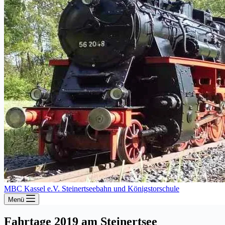
MBC Kassel e.V. Steinertseebahn und Königstorschule
Menü
Fahrtage 2019 am Steinertsee