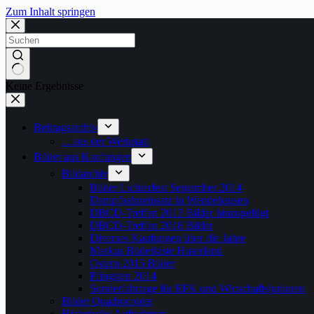
Zum Inhalt springen
Keine Ergebnisse
Beitragsarchiv
…aus der Werkstatt
Bilder aus Kaufungen
Bildarchiv
Bilder Lichterfest September 2014
Dampfbahneinsatz in Wendehausen
DBCD-Treffen 2013 Bilder hinzugefügt
DBCD-Treffen 2018 Bilder
Diverses Kaufungen über die Jahre
Markus Bilderkiste Huserland
Ostern 2015 Bilder
Pfingsten 2014
Sonderfahrtage für EFK und Wirtschaftsjunioren
Bilder Quadrocopter
Historische Aufnahmen