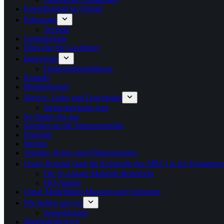
Erreichbarkeit im Notfall
Fahrzeuge
Technik
Gedenksteine
Hinweise für Gastfahrer
Impressum
Datenschutzerklärung
Kontakt
Mitgliedschaft
Service, Links und Downloads
Steinertseebahn App
So finden Sie uns
Spenden an die Steinertseebahn
Startseite
Strecke
Termine, Preise und Öffnungszeiten
Unser Domizil (und die Keimzelle des MBC) in der Königstor
Die N-Anlage Malsfeld-Beiseförth
HO-Anlage
Unser Modellbahn-Museum und Clubraum
Wir stellen uns vor
Jugendgruppe
Mitgliederbereich