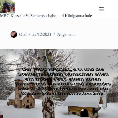
Zum
Inhalt
springen
MBC Kassel e.V. Steinertseebahn und Königstorschule
Olaf
22/12/2021
Allgemein