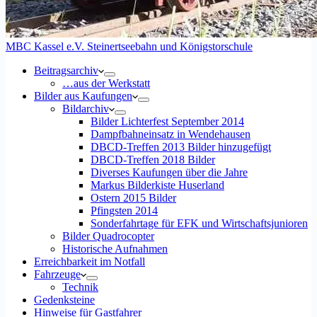
MBC Kassel e.V. Steinertseebahn und Königstorschule
Beitragsarchiv
…aus der Werkstatt
Bilder aus Kaufungen
Bildarchiv
Bilder Lichterfest September 2014
Dampfbahneinsatz in Wendehausen
DBCD-Treffen 2013 Bilder hinzugefügt
DBCD-Treffen 2018 Bilder
Diverses Kaufungen über die Jahre
Markus Bilderkiste Huserland
Ostern 2015 Bilder
Pfingsten 2014
Sonderfahrtage für EFK und Wirtschaftsjunioren
Bilder Quadrocopter
Historische Aufnahmen
Erreichbarkeit im Notfall
Fahrzeuge
Technik
Gedenksteine
Hinweise für Gastfahrer