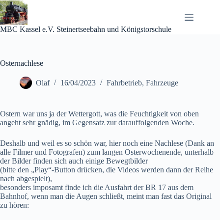
Zum
Inhalt
springen
MBC Kassel e.V. Steinertseebahn und Königstorschule
Osternachlese
Olaf
16/04/2023
Fahrbetrieb
,
Fahrzeuge
Ostern war uns ja der Wettergott, was die Feuchtigkeit von oben
angeht sehr gnädig, im Gegensatz zur darauffolgenden Woche.
Deshalb und weil es so schön war, hier noch eine Nachlese (Dank an
alle Filmer und Fotografen) zum langen Osterwochenende, unterhalb
der Bilder finden sich auch einige Bewegtbilder
(bitte den „Play“-Button drücken, die Videos werden dann der Reihe
nach abgespielt),
besonders imposamt finde ich die Ausfahrt der BR 17 aus dem
Bahnhof, wenn man die Augen schließt, meint man fast das Original
zu hören: