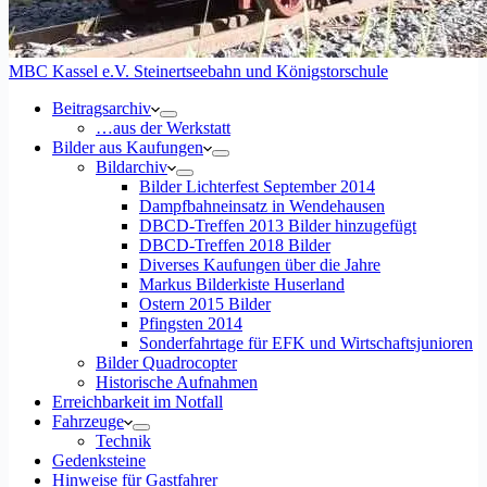
MBC Kassel e.V. Steinertseebahn und Königstorschule
Beitragsarchiv
…aus der Werkstatt
Bilder aus Kaufungen
Bildarchiv
Bilder Lichterfest September 2014
Dampfbahneinsatz in Wendehausen
DBCD-Treffen 2013 Bilder hinzugefügt
DBCD-Treffen 2018 Bilder
Diverses Kaufungen über die Jahre
Markus Bilderkiste Huserland
Ostern 2015 Bilder
Pfingsten 2014
Sonderfahrtage für EFK und Wirtschaftsjunioren
Bilder Quadrocopter
Historische Aufnahmen
Erreichbarkeit im Notfall
Fahrzeuge
Technik
Gedenksteine
Hinweise für Gastfahrer