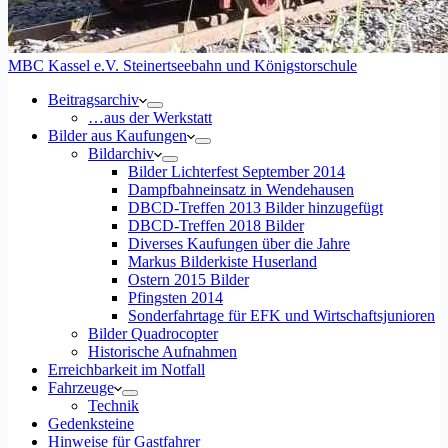
MBC Kassel e.V. Steinertseebahn und Königstorschule
Beitragsarchiv
…aus der Werkstatt
Bilder aus Kaufungen
Bildarchiv
Bilder Lichterfest September 2014
Dampfbahneinsatz in Wendehausen
DBCD-Treffen 2013 Bilder hinzugefügt
DBCD-Treffen 2018 Bilder
Diverses Kaufungen über die Jahre
Markus Bilderkiste Huserland
Ostern 2015 Bilder
Pfingsten 2014
Sonderfahrtage für EFK und Wirtschaftsjunioren
Bilder Quadrocopter
Historische Aufnahmen
Erreichbarkeit im Notfall
Fahrzeuge
Technik
Gedenksteine
Hinweise für Gastfahrer