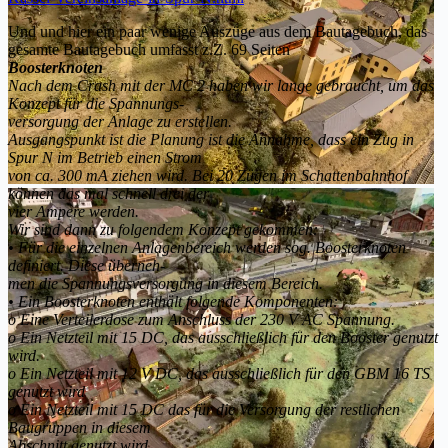
Und und hier ein paar wenige Auszüge aus dem Bautagebuch, das
gesamte Bautagebuch umfasst z.Z. 69 Seiten
Boosterknoten
Nach dem Crash mit der MC 2 haben wir lange gebraucht, um das
Konzept für die Spannungs-
versorgung der Anlage zu erstellen.
Ausgangspunkt ist die Planung ist die Annahme, dass ein Zug in
Spur N im Betrieb einen Strom
von ca. 300 mA ziehen wird. Bei 20 Zügen im Schattenbahnhof
können das mal schnell drei der
vier Ampere werden.
Wir sind dann zu folgendem Konzept gekommen:
• Für die einzelnen Anlagenbereich werden sog. Boosterknoten
definiert. Diese überneh-
men die Spannungsversorgung in diesem Bereich.
• Ein Boosterknoten enthält folgende Komponenten:
o Eine Verteilerdose zum Anschluss der 230 V AC Spannung.
o Ein Netzteil mit 15 DC, das ausschließlich für den Booster genutzt
wird.
o Ein Netzteil mit 12 V DC, das ausschließlich für den GBM 16 TS
genutzt wird
o Ein Netzteil mit 15 DC das für die Versorgung der restlichen
Baugruppen in diesem
Abschnitt genutzt wird.